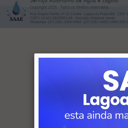
Serviço Autônomo de Água e Esgoto
Copyright 2026 - Todos os direitos reservados
Rua Ângelo Perillo, nº 15, Centro - Lagoa da Prata-MG - CEP:
CNPJ: 18.423.582/0001-84 - Inscrição Estadual: Isento
WhatsApp: (37) 3261-3400 PABX :(37) 3261-3400 | 0800-283-