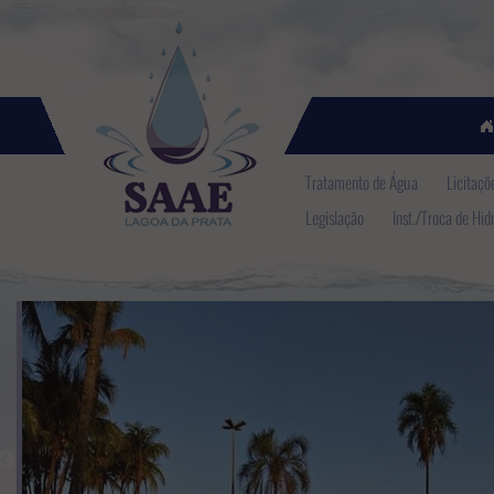
Tratamento de Água
Licitaçõ
Legislação
Inst./Troca de Hi